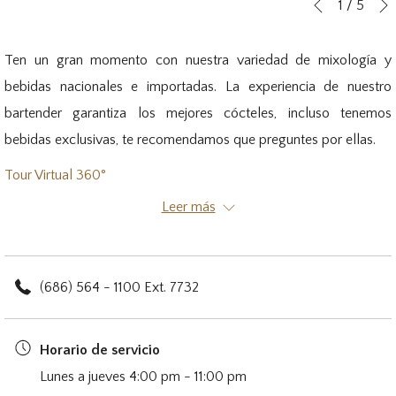
Botones
Al
1
/
5
Anterior
de
hacer
control
clic
Ten un gran momento con nuestra variedad de mixología y
de
en
bebidas nacionales e importadas. La experiencia de nuestro
la
los
bartender garantiza los mejores cócteles, incluso tenemos
presentación
siguientes
bebidas exclusivas, te recomendamos que preguntes por ellas.
de
enlaces,
Tour Virtual 360°
diapositivas
se
Leer más
actualizará
el
contenido
(686) 564 - 1100 Ext. 7732
anterior
Horario de servicio
Lunes a jueves 4:00 pm - 11:00 pm