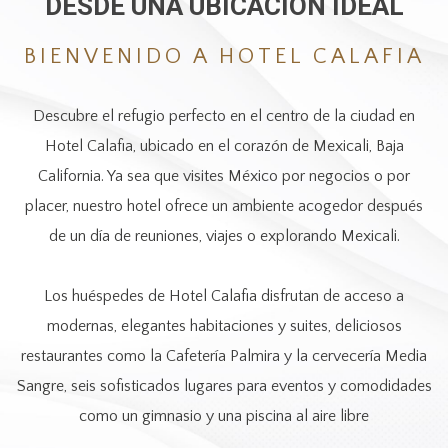
DESDE UNA UBICACIÓN IDEAL
de
en
la
los
BIENVENIDO A HOTEL CALAFIA
presentación
siguientes
de
enlaces,
Descubre el refugio perfecto en el centro de la ciudad en
diapositivas
se
Hotel Calafia, ubicado en el corazón de Mexicali, Baja
actualizará
California. Ya sea que visites México por negocios o por
el
placer, nuestro hotel ofrece un ambiente acogedor después
contenido
de un día de reuniones, viajes o explorando Mexicali.
anterior
Los huéspedes de Hotel Calafia disfrutan de acceso a
modernas, elegantes habitaciones y suites, deliciosos
restaurantes como la Cafetería Palmira y la cervecería Media
Sangre, seis sofisticados lugares para eventos y comodidades
como un gimnasio y una piscina al aire libre