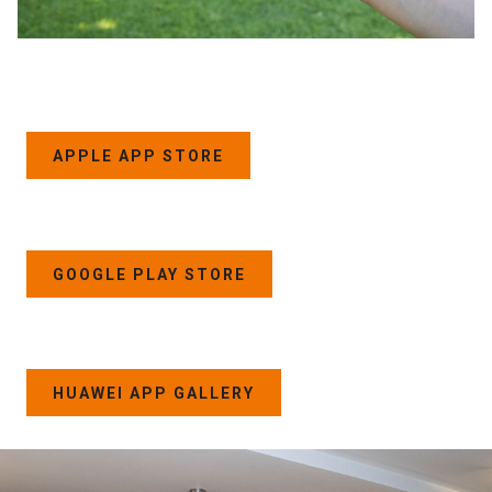
ABRE
APPLE APP STORE
EN
UNA
NUEVA
PESTAÑA
ABRE
GOOGLE PLAY STORE
EN
UNA
NUEVA
PESTAÑA
ABRE
HUAWEI APP GALLERY
EN
UNA
NUEVA
PESTAÑA