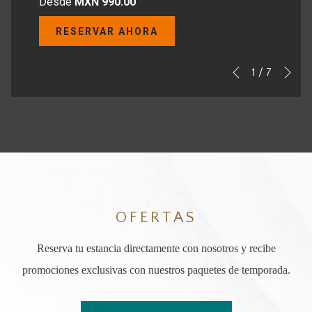
Desde
MXN 990.00
RESERVAR AHORA
Sig
Botones
Al
1
/
7
Anterior
de
hacer
control
clic
de
en
la
los
presentación
siguientes
de
enlaces,
OFERTAS
diapositivas
se
actualizará
Reserva tu estancia directamente con nosotros y recibe
el
promociones exclusivas con nuestros paquetes de temporada.
contenido
anterior