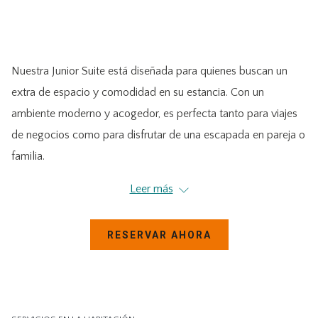
de
hacer
control
clic
de
en
Nuestra Junior Suite está diseñada para quienes buscan un
la
los
extra de espacio y comodidad en su estancia. Con un
presentación
siguientes
ambiente moderno y acogedor, es perfecta tanto para viajes
de
enlaces,
de negocios como para disfrutar de una escapada en pareja o
diapositivas
se
familia.
actualizará
el
Equipada con internet inalámbrico, Smart TV de 50’’, frigobar,
Leer más
contenido
caja de seguridad, aire acondicionado y un práctico escritorio
anterior
de trabajo. Además, ofrece un sofá cama, horno de
RESERVAR AHORA
microondas, cafetera, plancha con tabla de planchar y
secadora de cabello, garantizando que tengas todo lo
necesario para sentirte como en casa.