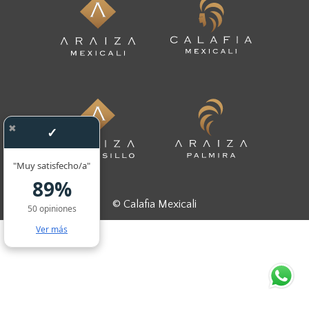
✖
✓
"Muy satisfecho/a"
89%
©
Calafia Mexicali
50 opiniones
Ver más