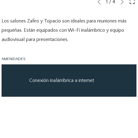
Botones
Al
1
/
4
Anterior
de
hacer
control
clic
Los salones Zafiro y Topacio son ideales para reuniones más
de
en
pequeñas. Están equipados con Wi-Fi inalámbrico y equipo
la
los
audiovisual para presentaciones.
presentación
siguientes
de
enlaces,
AMENIDADES
diapositivas
se
actualizará
Conexión inalámbrica a internet
el
contenido
anterior