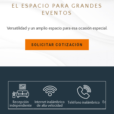
EL ESPACIO PARA GRANDES
EVENTOS
Versatilidad y un amplio espacio para esa ocasión especial.
SOLICITAR COTIZACIÓN
Recepción
Internet inalámbrico
Equipo 
Teléfono inalámbrico
independiente
de alta velocidad