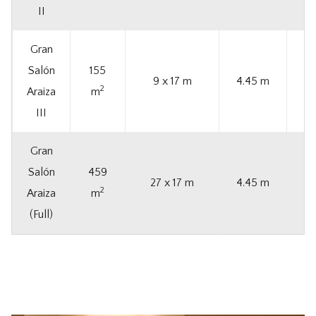
II
Gran
Salón
155
9 x 17 m
4.45 m
2
Araiza
m
III
Gran
Salón
459
27 x 17 m
4.45 m
2
Araiza
m
(Full)