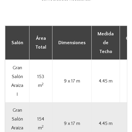
Medida
Área
Ca
Salón
Dimensiones
de
Total
M
Techo
Gran
Salón
153
9 x 17 m
4.45 m
2
Araiza
m
I
Gran
Salón
154
9 x 17 m
4.45 m
2
Araiza
m