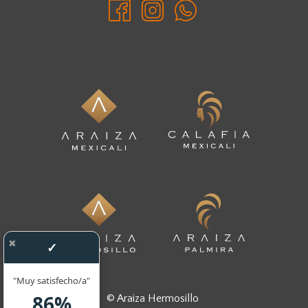
✖
✓
"Muy satisfecho/a"
86%
©
Araiza Hermosillo