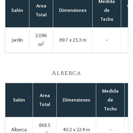
Medida
Area
Ca
Salón
Dimensiones
de
Total
Techo
2,096
Jardín
89.7 x 23.3 m
-
2
m
Alberca
Medida
Area
Salón
Dimensiones
de
Total
Techo
868.5
Alberca
40.2 x 22.4 m
-
2