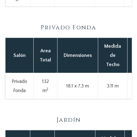
Privado Fonda
Medida
Area
C
Salón
Dimensiones
de
Total
Techo
Privado
132
18.1 x 7.3 m
3.11 m
2
Fonda
m
Jardín