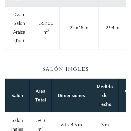
Gran
Salón
352.00
22 x 16 m
2.94 m
2
Araiza
m
(Full)
Salón Ingles
Medida
Area
Ca
Salón
Dimensiones
de
Total
M
Techo
Salón
34.8
8.1 x 4.3 m
3 m
2
Ingles
m