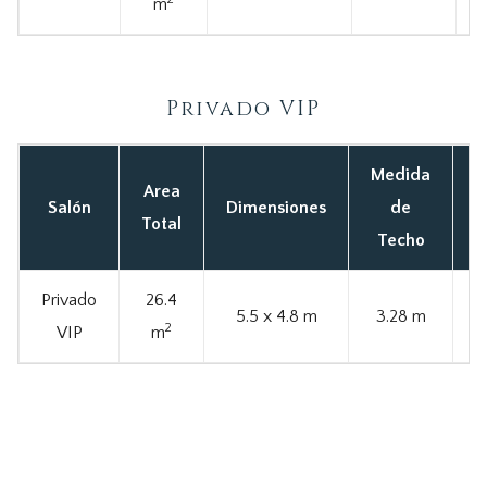
m
Privado VIP
Medida
Area
C
Salón
Dimensiones
de
Total
Techo
Privado
26.4
5.5 x 4.8 m
3.28 m
2
VIP
m