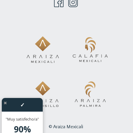
✖
✓
"Muy satisfecho/a"
90%
©
Araiza Mexicali