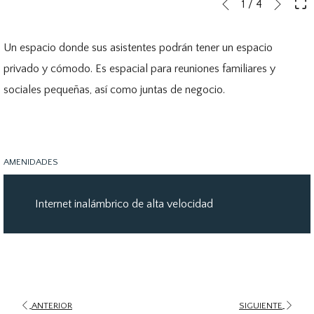
Botones
Al
1
/
4
Anterior
de
hacer
control
clic
Un espacio donde sus asistentes podrán tener un espacio
de
en
privado y cómodo. Es espacial para reuniones familiares y
la
los
sociales pequeñas, así como juntas de negocio.
presentación
siguientes
de
enlaces,
diapositivas
se
AMENIDADES
actualizará
el
Internet inalámbrico de alta velocidad
contenido
anterior
ANTERIOR
SIGUIENTE