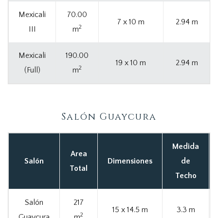
Mexicali
70.00
7 x 10 m
2.94 m
2
III
m
Mexicali
190.00
19 x 10 m
2.94 m
2
(Full)
m
Salón Guaycura
Medida
Area
Salón
Dimensiones
de
Total
Techo
Salón
217
15 x 14.5 m
3.3 m
2
Guaycura
m