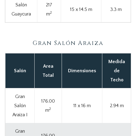
Salón
217
15 x 14.5 m
3.3 m
2
Guaycura
m
Gran Salón Araiza
Medida
Area
Salón
Dimensiones
de
Total
Techo
Gran
176.00
Salón
11 x 16 m
2.94 m
2
m
Araiza I
Gran
176.00