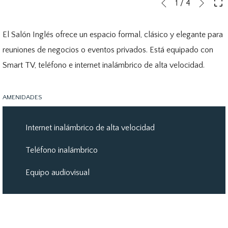
Botones
Al
1
/
4
Anterior
de
hacer
control
clic
El Salón Inglés ofrece un espacio formal, clásico y elegante para
de
en
reuniones de negocios o eventos privados. Está equipado con
la
los
Smart TV, teléfono e internet inalámbrico de alta velocidad.
presentación
siguientes
de
enlaces,
AMENIDADES
diapositivas
se
actualizará
Internet inalámbrico de alta velocidad
el
Teléfono inalámbrico
contenido
anterior
Equipo audiovisual