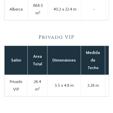
868.5
Alberca
40.2 x 22.4 m
-
2
m
Privado VIP
Medida
Area
C
Salón
Dimensiones
de
Total
Techo
Privado
26.4
5.5 x 4.8 m
3.28 m
2
VIP
m