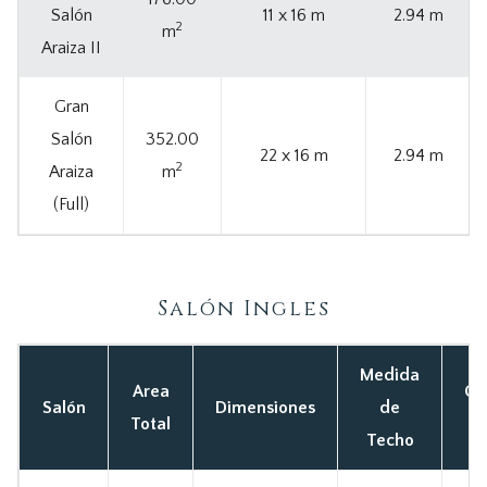
Salón
11 x 16 m
2.94 m
2
m
Araiza II
Gran
Salón
352.00
22 x 16 m
2.94 m
2
Araiza
m
(Full)
Salón Ingles
Medida
Area
Ca
Salón
Dimensiones
de
Total
M
Techo