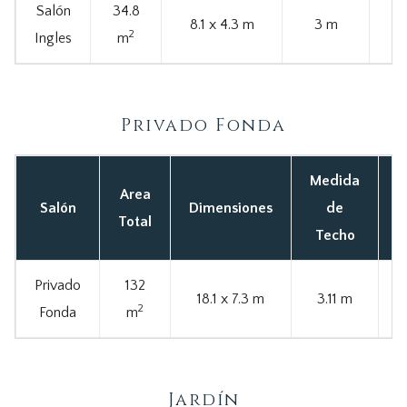
Salón
34.8
8.1 x 4.3 m
3 m
2
Ingles
m
Privado Fonda
Medida
Area
C
Salón
Dimensiones
de
Total
Techo
Privado
132
18.1 x 7.3 m
3.11 m
2
Fonda
m
Jardín