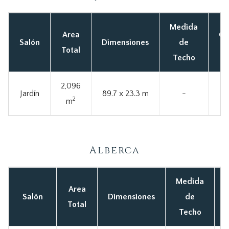
Medida
Area
Ca
Salón
Dimensiones
de
Total
Techo
2,096
Jardín
89.7 x 23.3 m
-
2
m
Alberca
Medida
Area
Salón
Dimensiones
de
Total
Techo