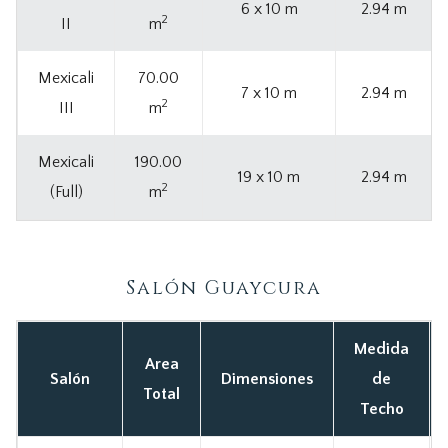
6 x 10 m
2.94 m
2
II
m
Mexicali
70.00
7 x 10 m
2.94 m
2
III
m
Mexicali
190.00
19 x 10 m
2.94 m
2
(Full)
m
Salón Guaycura
Medida
Area
Salón
Dimensiones
de
Total
Techo